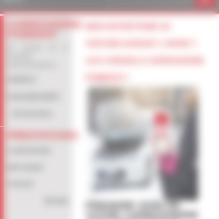
CARROSSERIE
BIEN ENTRETENIR SA
POMERAT
VOITURE DURANT L'HIVER ?
34 avenue de la
Feuillade
LES CONSEILS CARROSSERIE
26200 Montélimar
POMERAT !
CONTACT
LOCALISEZ-NOUS
04 75 01 40 21
PRESTATIONS
CARROSSERIE
MÉCANIQUE
VITRAGE
Voir plus
PRENDRE SOIN DE
VOTRE CARROSSERIE