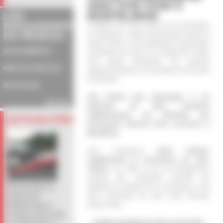
AVEC FIVE STAR À
LES
MONTÉLIMAR
ENGAGEMENTS
L'extérieur de votre voiture et la carrosserie
DU RÉSEAU
en particulier, souffre énormément durant la
saison d'hiver. Les températures descendent
DEVIS IMMÉDIAT
en-dessous de zéro et le salage des routes
sont autant d'éléments qui peuvent
PRÊT DE VÉHICULE
rapidement abîmer la carrosserie et les joints
du véhicule.
NETTOYAGE
Afin d'éviter tous dommages, il est
Voir plus
important de faire entretenir
soigneusement ces éléments par
ACTUALITÉS
Carrosserie Pomerat votre carrossier à
Montélimar.
Pour commencer,
faites nettoyer
régulièrement la carrosserie de votre
voiture
s. En effet, le sel de déneigement
contient des composés corrosifs qui
attaquent la peinture et la carrosserie. Il est
DÉCOUVREZ LE
donc nécessaire de laver votre véhicule
GUIDE DES
durant l'hiver.
DÉMARCHES À
SUIVRE LORS D'UN
Confiez l'entretien de votre carrosserie