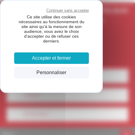
Panneau de gestion des cookies
CARROSSERIE POMERAT - MONTÉLIMAR
Continuer sans accepter
Ce site utilise des cookies
MEMBRE DU RÉSEAU FIVE STAR
nécessaires au fonctionnement du
site ainsi qu'à la mesure de son
audience, vous avez le choix
d'accepter ou de refuser ces
derniers.
Accepter et fermer
Personnaliser
LOCALISEZ-NOUS
CONTACT
04 75 01 40 21
Menu